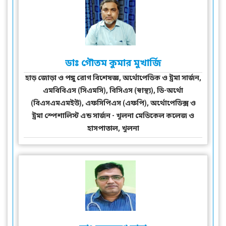
ডাঃ গৌতম কুমার মুখার্জি
হাড় জোড়া ও পঙ্গু রোগ বিশেষজ্ঞ, অর্থোপেডিক ও ট্রমা সার্জন,
এমবিবিএস (সিএমসি), বিসিএস (স্বাস্থ্য), ডি-অর্থো
(বিএসএমএমইউ), এফসিপিএস (এফপি), অর্থোপেডিক্স ও
ট্রমা স্পেশালিস্ট এন্ড সার্জন - খুলনা মেডিকেল কলেজ ও
হাসপাতাল, খুলনা