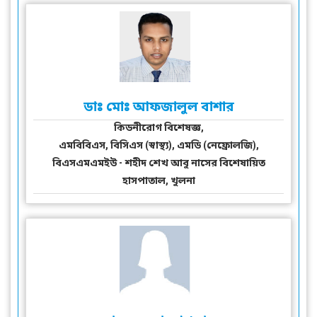
ডাঃ মোঃ আফজালুল বাশার
কিডনীরোগ বিশেষজ্ঞ,
এমবিবিএস, বিসিএস (স্বাস্থ্য), এমডি (নেফ্রোলজি),
বিএসএমএমইউ - শহীদ শেখ আবু নাসের বিশেষায়িত
হাসপাতাল, খুলনা