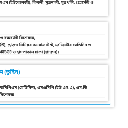
এমএস (ইউরোলজী), কিডনী, মুত্রনালী, মুত্রথলি, প্রোস্টেট ও
ও বক্ষব্যাধী বিশেষজ্ঞ,
উ), প্রাক্তন সিনিয়র কনসালটেন্ট, রেজিস্টার মেডিসিন ও
িটিউট ও হাসপাতাল ঢাকা (প্রাক্তন)।
 (তুহিন)
), এফসিপিএস (মেডিসিন), এমএসিপি (ইউ.এস.এ), এম.ডি
বিশেষজ্ঞ