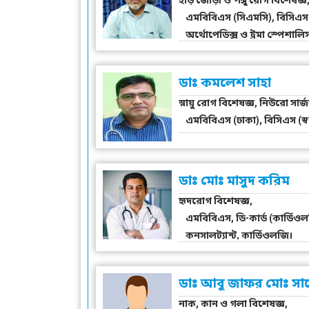
হাড় জোড়া ও পঙ্গু রোগ বিশেষজ্ঞ,
এমবিবিএস (সিএমসি), বিসিএস (
অর্থোপেডিক্স ও ট্রমা স্পেশাল
ডাঃ কমলেশ সাহা
স্নায়ু রোগ বিশেষজ্ঞ, নিউরো সার্
এমবিবিএস (ঢাকা), বিসিএস (স্বাস
ডাঃ মোঃ মাসুদ করিম
হৃদরোগ বিশেষজ্ঞ,
এমবিবিএস, ডি-কার্ড (কার্ডিওলজি
কনসালট্যান্ট, কার্ডিওলজি।
ডাঃ আবু জাফর মোঃ সা
নাক, কান ও গলা বিশেষজ্ঞ,