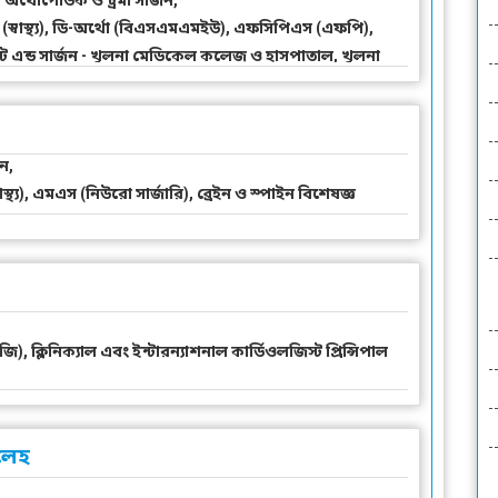
 অর্থোপেডিক ও ট্রমা সার্জন,
স্বাস্থ্য), ডি-অর্থো (বিএসএমএমইউ), এফসিপিএস (এফপি),
িস্ট এন্ড সার্জন - খুলনা মেডিকেল কলেজ ও হাসপাতাল, খুলনা
জন,
্থ্য), এমএস (নিউরো সার্জারি), ব্রেইন ও স্পাইন বিশেষজ্ঞ
), ক্লিনিক্যাল এবং ইন্টারন্যাশনাল কার্ডিওলজিস্ট প্রিন্সিপাল
লেহ