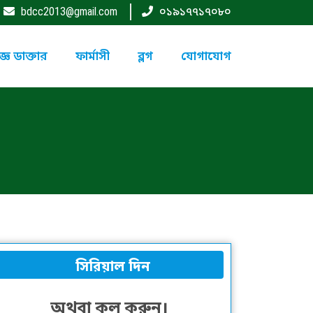
bdcc2013@gmail.com
০১৯১৭৭১৭০৮০
্ঞ ডাক্তার
ফার্মাসী
ব্লগ
যোগাযোগ
সিরিয়াল দিন
অথবা কল করুন।