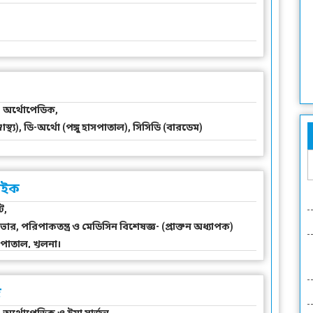
, অর্থোপেডিক,
্থ্য), ডি-অর্থো (পঙ্গু হাসপাতাল), সিসিডি (বারডেম)
পাইক
ট,
ভার, পরিপাকতন্ত্র ও মেডিসিন বিশেষজ্ঞ- (প্রাক্তন অধ্যাপক)
পাতাল, খুলনা।
ি