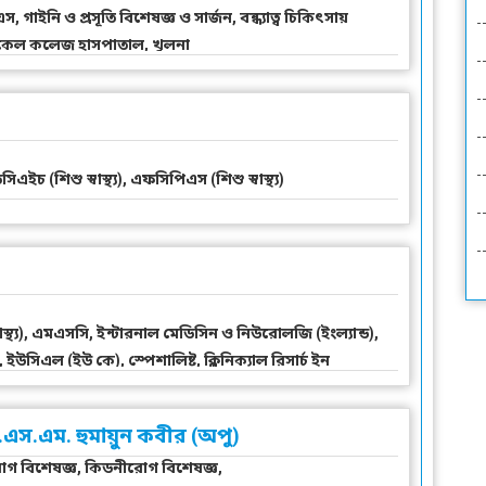
াইনি ও প্রসূতি বিশেষজ্ঞ ও সার্জন, বন্ধ্যাত্ব চিকিৎসায়
ডিকেল কলেজ হাসপাতাল, খুলনা
সিএইচ (শিশু স্বাস্থ্য), এফসিপিএস (শিশু স্বাস্থ্য)
স্থ্য), এমএসসি, ইন্টারনাল মেডিসিন ও নিউরোলজি (ইংল্যান্ড),
উসিএল (ইউ কে), স্পেশালিষ্ট, ক্লিনিক্যাল রিসার্চ ইন
ার্সিটি , কনসাল্টেন্ট (নিউরোলজী)
এস.এম. হুমায়ুন কবীর (অপু)
 রোগ বিশেষজ্ঞ, কিডনীরোগ বিশেষজ্ঞ,