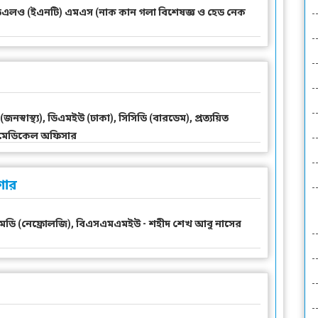
), ডিএলও (ইএনটি) এমএস (নাক কান গলা বিশেষজ্ঞ ও হেড নেক
্বাস্থ্য), ডিএমইউ (ঢাকা), সিসিডি (বারডেম), প্রত্যয়িত
র মেডিকেল অফিসার
শার
), এমডি (নেফ্রোলজি), বিএসএমএমইউ - শহীদ শেখ আবু নাসের