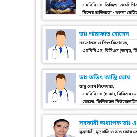
এমবিবিএস, ডিজিও, এফসিপিএস, গ
বিশেষ অভিজ্ঞতা - খুলনা মে
ডাঃ শারাফাত হোসেন
নবজাতক ও শিশু বিশেষজ্ঞ,
এমবিবিএস, বিসিএস (স্বাস্থ্য), ডি
ডাঃ তড়িৎ কান্তি ঘোষ
স্নায়ু রোগ বিশেষজ্ঞ,
এমবিবিএস (ঢাকা), বিসিএস (স্বা
ফেলো, ক্লিনিক্যাল নিউরোলজি, ই
নিউরোসায়েন্স, মেলবোর্ন ইউনিভ
সহকারী অধ্যাপক ডাঃ এ.
মূত্রনালী, মূত্রথলি ও অণ্ডকোষ