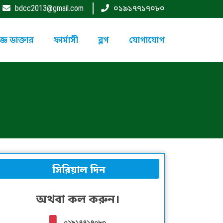
bdcc2013@gmail.com
০১৯১৭৭১৭০৮০
্ঞ ডাক্তার
ফার্মাসী
ব্লগ
যোগাযোগ
সিরিয়াল দিন
অথবা কল করুন।
০১৯১৭৭১৭০৮০