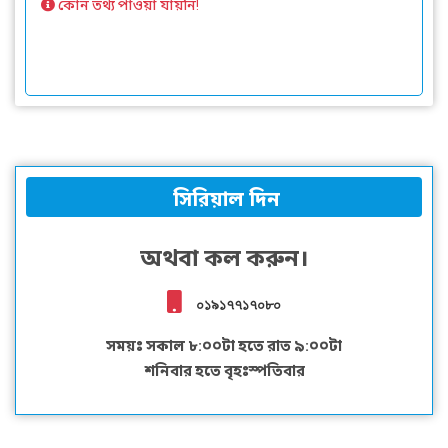
কোন তথ্য পাওয়া যায়নি!
সিরিয়াল দিন
অথবা কল করুন।
০১৯১৭৭১৭০৮০
সময়ঃ সকাল ৮:০০টা হতে রাত ৯:০০টা
শনিবার হতে বৃহঃস্পতিবার