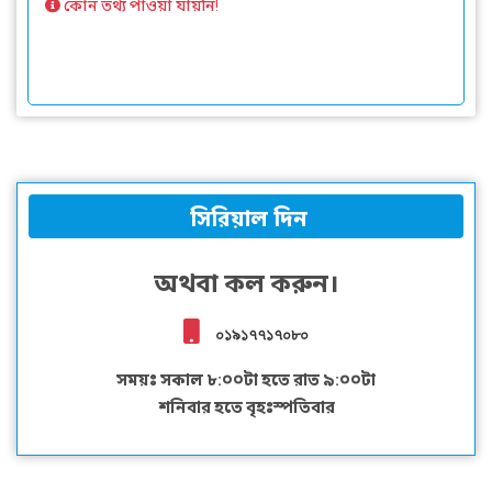
কোন তথ্য পাওয়া যায়নি!
সিরিয়াল দিন
অথবা কল করুন।
০১৯১৭৭১৭০৮০
সময়ঃ সকাল ৮:০০টা হতে রাত ৯:০০টা
শনিবার হতে বৃহঃস্পতিবার